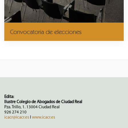
Convocatoria de elecciones
Edita:
Ilustre Colegio de Abogados de Ciudad Real
Pza. Trillo, 1. 13004 Ciudad Real
926 274 210
icacr@icacr.es
I
www.icacr.es