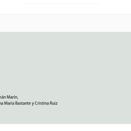
mán Marín,
a María Bastante y Cristina Ruiz