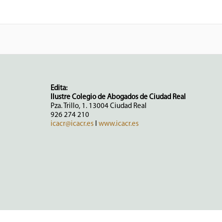
Edita:
Ilustre Colegio de Abogados de Ciudad Real
Pza. Trillo, 1. 13004 Ciudad Real
926 274 210
icacr@icacr.es
I
www.icacr.es